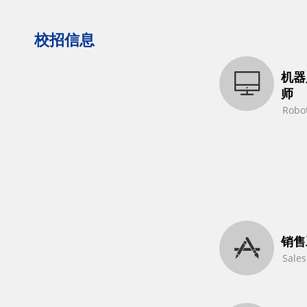
校招信息
机器
师
Robot
销售
Sales