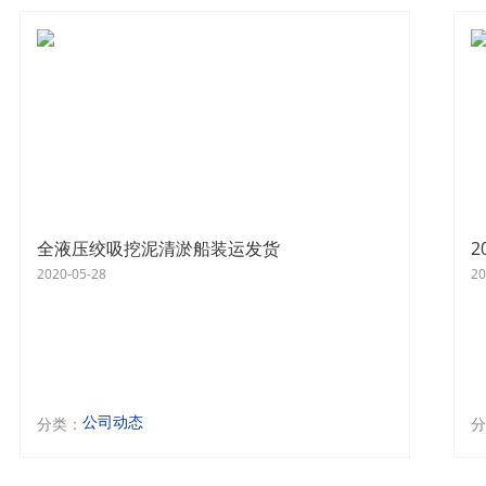
全液压绞吸挖泥清淤船装运发货
2
2020-05-28
20
公司动态
分类：
分